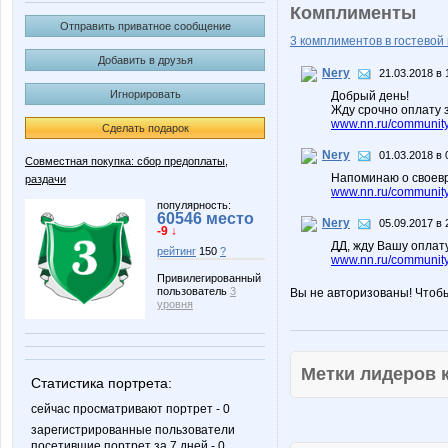
Комплименты
Отправить приватное сообщение
3 комплиментов в гостевой 
Добавить в друзья
Nery
21.03.2018 в 
Игнорировать
Добрый день!
Жду срочно оплату 
www.nn.ru/community/
Сделать подарок
Nery
01.03.2018 в 
Совместная покупка: сбор предоплаты,
Напоминаю о своев
раздачи
www.nn.ru/community/
популярность:
60546 место
Nery
05.09.2017 в 
-9 ↓
ДД, жду Вашу оплат
рейтинг
150
?
www.nn.ru/community
Привилегированный
пользователь
3
Вы не авторизованы! Чтоб
уровня
Метки лидеров
Статистика портрета:
сейчас просматривают портрет - 0
зарегистрированные пользователи
посетившие портрет за 7 дней - 0